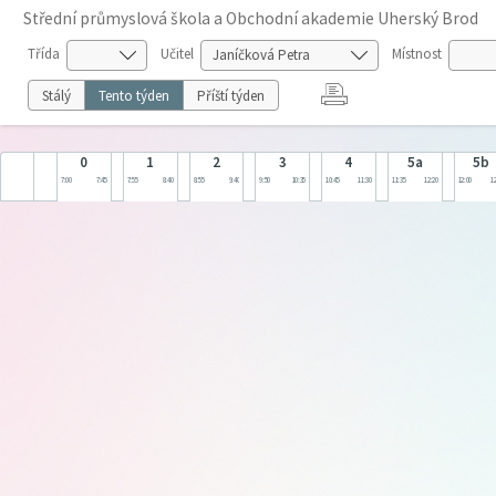
Střední průmyslová škola a Obchodní akademie Uherský Brod
Třída
Učitel
Místnost
Stálý
Tento týden
Příští týden
0
1
2
3
4
5a
5b
7:00
7:45
7:55
8:40
8:55
9:40
9:50
10:35
10:45
11:30
11:35
12:20
12:00
12