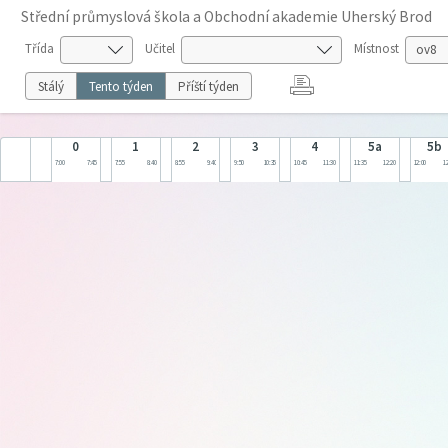
Střední průmyslová škola a Obchodní akademie Uherský Brod
Třída
Učitel
Místnost
Stálý
Tento týden
Příští týden
0
1
2
3
4
5a
5b
7:00
7:45
7:55
8:40
8:55
9:40
9:50
10:35
10:45
11:30
11:35
12:20
12:00
12