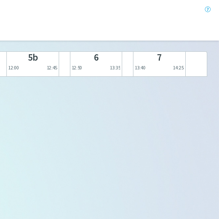
5b
6
7
12:00
12:45
12:50
13:35
13:40
14:25