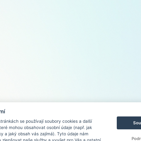
mí
ránkách se používají soubory cookies a další
Sou
 které mohou obsahovat osobní údaje (např. jak
ky a jaký obsah vás zajímá). Tyto údaje nám
Podr
zlepšovat naše služby a vyvíjet pro Vás a ostatní