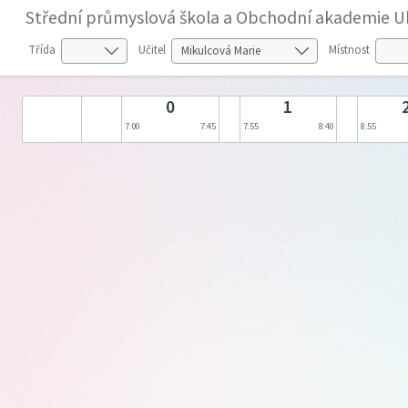
Střední průmyslová škola a Obchodní akademie U
Třída
Učitel
Místnost
0
1
7:00
7:45
7:55
8:40
8:55