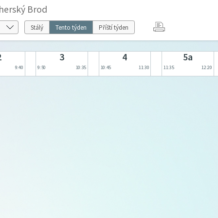
herský Brod
Stálý
Tento týden
Příští týden
2
3
4
5a
9:40
9:50
10:35
10:45
11:30
11:35
12:20