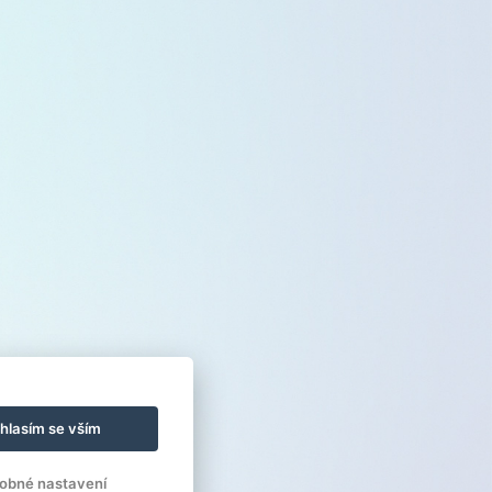
hlasím se vším
obné nastavení