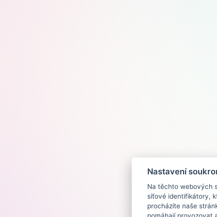
Nastavení soukro
Na těchto webových st
síťové identifikátory,
procházíte naše strán
pomáhají provozovat a 