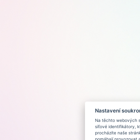
Nastavení soukro
Na těchto webových st
síťové identifikátory,
procházíte naše strán
pomáhají provozovat a 