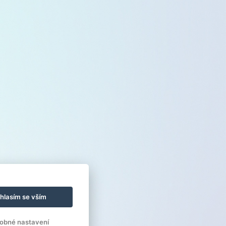
hlasím se vším
obné nastavení