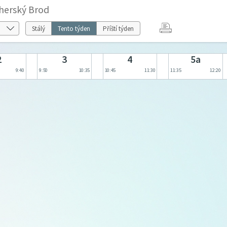
herský Brod
Stálý
Tento týden
Příští týden
2
3
4
5a
9:40
9:50
10:35
10:45
11:30
11:35
12:20