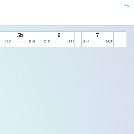
5b
6
7
12:00
12:45
12:50
13:35
13:40
14:25