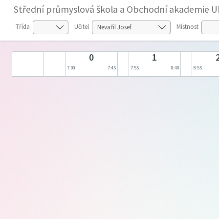
Střední průmyslová škola a Obchodní akademie U
Třída
Učitel
Místnost
0
1
7:00
7:45
7:55
8:40
8:55