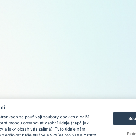
mí
ránkách se používají soubory cookies a další
Sou
 které mohou obsahovat osobní údaje (např. jak
ky a jaký obsah vás zajímá). Tyto údaje nám
Podr
zlepšovat naše služby a vyvíjet pro Vás a ostatní