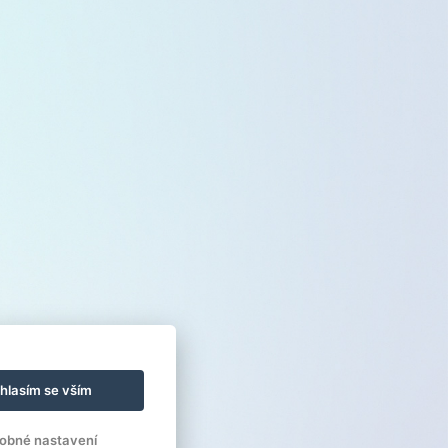
hlasím se vším
obné nastavení