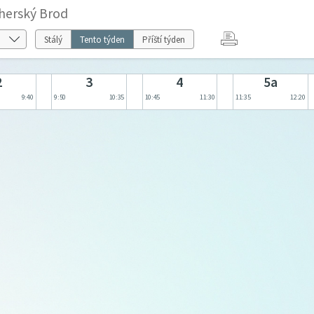
herský Brod
Stálý
Tento týden
Příští týden
2
3
4
5a
9:40
9:50
10:35
10:45
11:30
11:35
12:20