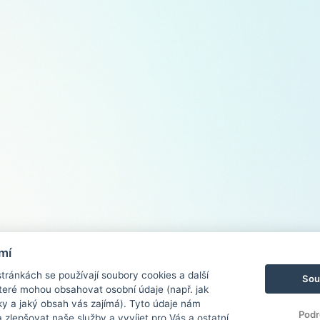
mí
ránkách se používají soubory cookies a další
Sou
 které mohou obsahovat osobní údaje (např. jak
ky a jaký obsah vás zajímá). Tyto údaje nám
Podr
zlepšovat naše služby a vyvíjet pro Vás a ostatní