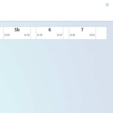
5b
6
7
12:00
12:45
12:50
13:35
13:40
14:25