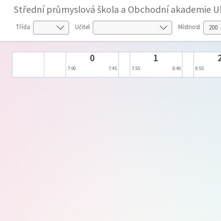
Střední průmyslová škola a Obchodní akademie U
Třída
Učitel
Místnost
0
1
7:00
7:45
7:55
8:40
8:55