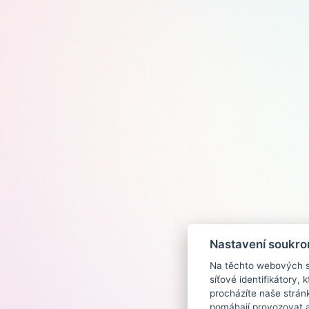
Nastavení soukro
Na těchto webových st
síťové identifikátory,
procházíte naše strán
pomáhají provozovat a 