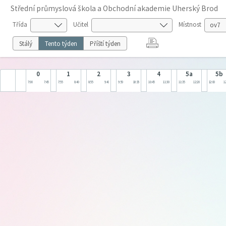
Střední průmyslová škola a Obchodní akademie Uherský Brod
Třída
Učitel
Místnost
Stálý
Tento týden
Příští týden
0
1
2
3
4
5a
5b
7:00
7:45
7:55
8:40
8:55
9:40
9:50
10:35
10:45
11:30
11:35
12:20
12:00
12